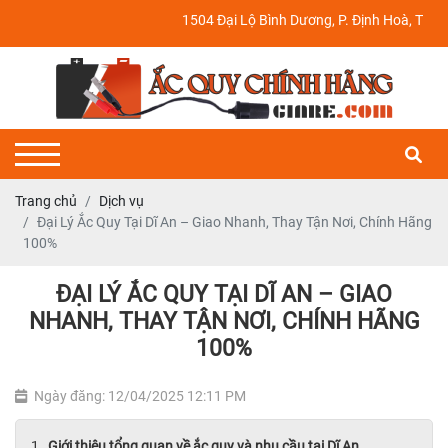
1504 Đại Lộ Bình Dương, P. Định Hoà, TP. Thủ Dầu Một
Trang chủ
Dịch vụ
Đại Lý Ắc Quy Tại Dĩ An – Giao Nhanh, Thay Tận Nơi, Chính Hãng
100%
ĐẠI LÝ ẮC QUY TẠI DĨ AN – GIAO
NHANH, THAY TẬN NƠI, CHÍNH HÃNG
100%
Ngày đăng: 12/04/2025 12:11 PM
Giới thiệu tổng quan về ắc quy và nhu cầu tại Dĩ An