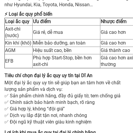
như Hyundai, Kia, Toyota, Honda, Nissan…
Loại ắc quy phổ biến
⚡
Loại ắc quy
Ưu điểm
Nhược điểm
Axit-chì
Giá rẻ, dễ mua
Giá cao hơn
(nước)
Kín khí (khô)
Miễn bảo dưỡng, an toàn
Giá cao hơn
AGM
Hiệu suất cao, bền
Giá thành cao
Phù hợp Start-Stop, bền hơn
Giá cao hơn axi
EFB
axit-chì
thường
Tiêu chí chọn đại lý ắc quy uy tín tại Dĩ An
Một đại lý ắc quy uy tín sẽ giúp bạn an tâm hơn về chất
lượng sản phẩm và dịch vụ:
Sản phẩm chính hãng, đầy đủ giấy tờ, tem chống giả
✅
Chính sách bảo hành minh bạch, rõ ràng
✅
Giá hợp lý, không “đội giá”
✅
Dịch vụ lắp đặt tận nơi, nhanh chóng
✅
Đội ngũ kỹ thuật viên giàu kinh nghiệm
✅
Lợi ích khi mua ắc quy tại đại lý chính hãng