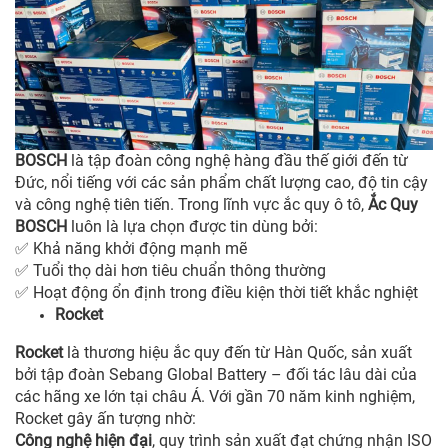
BOSCH
là tập đoàn công nghệ hàng đầu thế giới đến từ
Đức, nổi tiếng với các sản phẩm chất lượng cao, độ tin cậy
và công nghệ tiên tiến. Trong lĩnh vực ắc quy ô tô,
Ắc Quy
BOSCH
luôn là lựa chọn được tin dùng bởi:
Khả năng khởi động mạnh mẽ
✅
Tuổi thọ dài hơn tiêu chuẩn thông thường
✅
Hoạt động ổn định trong điều kiện thời tiết khắc nghiệt
✅
Rocket
Rocket
là thương hiệu ắc quy đến từ Hàn Quốc, sản xuất
bởi tập đoàn Sebang Global Battery – đối tác lâu dài của
các hãng xe lớn tại châu Á. Với gần 70 năm kinh nghiệm,
Rocket gây ấn tượng nhờ:
Công nghệ hiện đại
, quy trình sản xuất đạt chứng nhận ISO