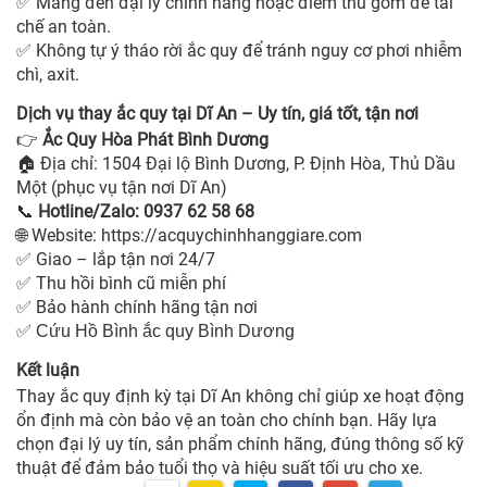
Mang đến đại lý chính hãng hoặc điểm thu gom để tái
✅
chế an toàn.
Không tự ý tháo rời ắc quy để tránh nguy cơ phơi nhiễm
✅
chì, axit.
Dịch vụ thay ắc quy tại Dĩ An – Uy tín, giá tốt, tận nơi
Ắc Quy Hòa Phát Bình Dương
👉
Địa chỉ: 1504 Đại lộ Bình Dương, P. Định Hòa, Thủ Dầu
🏠
Một (phục vụ tận nơi Dĩ An)
Hotline/Zalo: 0937 62 58 68
📞
Website:
https://acquychinhhanggiare.com
🌐
Giao – lắp tận nơi 24/7
✅
Thu hồi bình cũ miễn phí
✅
Bảo hành chính hãng tận nơi
✅
✅
Cứu Hồ Bình ắc quy Bình Dương
Kết luận
Thay ắc quy định kỳ tại Dĩ An không chỉ giúp xe hoạt động
ổn định mà còn bảo vệ an toàn cho chính bạn. Hãy lựa
chọn đại lý uy tín, sản phẩm chính hãng, đúng thông số kỹ
thuật để đảm bảo tuổi thọ và hiệu suất tối ưu cho xe.