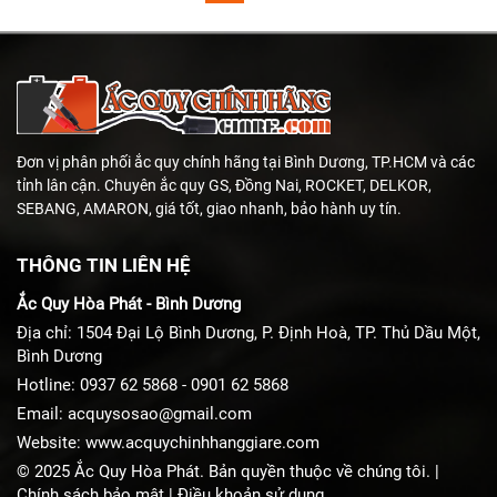
Đơn vị phân phối ắc quy chính hãng tại Bình Dương, TP.HCM và các
tỉnh lân cận. Chuyên ắc quy GS, Đồng Nai, ROCKET, DELKOR,
SEBANG, AMARON, giá tốt, giao nhanh, bảo hành uy tín.
THÔNG TIN LIÊN HỆ
Ắc Quy Hòa Phát - Bình Dương
Địa chỉ: 1504 Đại Lộ Bình Dương, P. Định Hoà, TP. Thủ Dầu Một,
Bình Dương
Hotline:
0937 62 5868
-
0901 62 5868
Email:
acquysosao@gmail.com
Website:
www.acquychinhhanggiare.com
© 2025 Ắc Quy Hòa Phát. Bản quyền thuộc về chúng tôi. |
Chính sách bảo mật
|
Điều khoản sử dụng