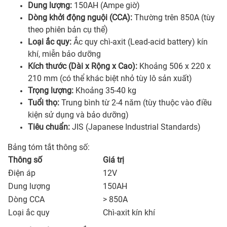
Dung lượng:
150AH (Ampe giờ)
Dòng khởi động nguội (CCA):
Thường trên 850A (tùy
theo phiên bản cụ thể)
Loại ắc quy:
Ắc quy chì-axit (Lead-acid battery) kín
khí, miễn bảo dưỡng
Kích thước (Dài x Rộng x Cao):
Khoảng 506 x 220 x
210 mm (có thể khác biệt nhỏ tùy lô sản xuất)
Trọng lượng:
Khoảng 35-40 kg
Tuổi thọ:
Trung bình từ 2-4 năm (tùy thuộc vào điều
kiện sử dụng và bảo dưỡng)
Tiêu chuẩn:
JIS (Japanese Industrial Standards)
Bảng tóm tắt thông số:
Thông số
Giá trị
Điện áp
12V
Dung lượng
150AH
Dòng CCA
> 850A
Loại ắc quy
Chì-axit kín khí