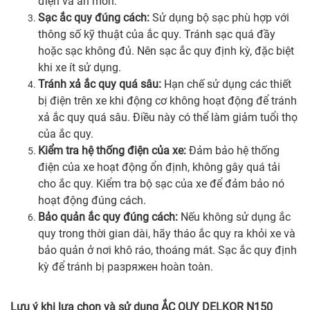
điện và ăn mòn.
Sạc ắc quy đúng cách:
Sử dụng bộ sạc phù hợp với
thông số kỹ thuật của ắc quy. Tránh sạc quá đầy
hoặc sạc không đủ. Nên sạc ắc quy định kỳ, đặc biệt
khi xe ít sử dụng.
Tránh xả ắc quy quá sâu:
Hạn chế sử dụng các thiết
bị điện trên xe khi động cơ không hoạt động để tránh
xả ắc quy quá sâu. Điều này có thể làm giảm tuổi thọ
của ắc quy.
Kiểm tra hệ thống điện của xe:
Đảm bảo hệ thống
điện của xe hoạt động ổn định, không gây quá tải
cho ắc quy. Kiểm tra bộ sạc của xe để đảm bảo nó
hoạt động đúng cách.
Bảo quản ắc quy đúng cách:
Nếu không sử dụng ắc
quy trong thời gian dài, hãy tháo ắc quy ra khỏi xe và
bảo quản ở nơi khô ráo, thoáng mát. Sạc ắc quy định
kỳ để tránh bị разряжен hoàn toàn.
Lưu ý khi lựa chọn và sử dụng ẮC QUY DELKOR N150