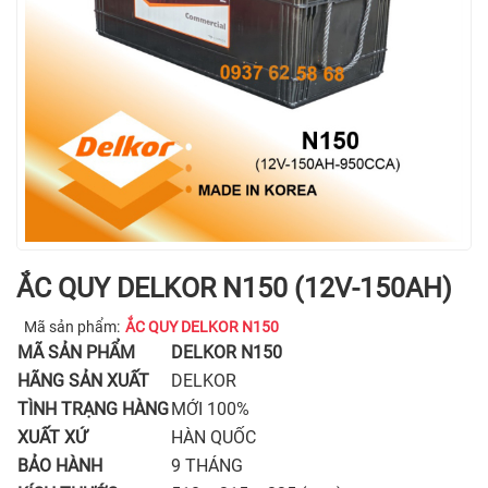
ẮC QUY DELKOR N150 (12V-150AH)
Mã sản phẩm:
ẮC QUY DELKOR N150
MÃ SẢN PHẨM
DELKOR N150
HÃNG SẢN XUẤT
DELKOR
TÌNH TRẠNG HÀNG
MỚI 100%
XUẤT XỨ
HÀN QUỐC
BẢO HÀNH
9 THÁNG