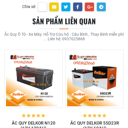
Chia sẻ:
SẢN PHẨM LIÊN QUAN
Ắc Quy Ô Tô - Xe Máy. Hỗ Trợ Cứu hộ . Câu Bình , Thay Bình miễn phí
... Liên hệ: 0937625868
ẮC QUY DELKOR N120
ẮC QUY DELKOR 55D23R