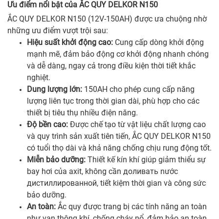
Ưu điểm nổi bật của ẮC QUY DELKOR N150
ẮC QUY DELKOR N150 (12V-150AH) được ưa chuộng nhờ
những ưu điểm vượt trội sau:
Hiệu suất khởi động cao:
Cung cấp dòng khởi động
mạnh mẽ, đảm bảo động cơ khởi động nhanh chóng
và dễ dàng, ngay cả trong điều kiện thời tiết khắc
nghiệt.
Dung lượng lớn:
150AH cho phép cung cấp năng
lượng liên tục trong thời gian dài, phù hợp cho các
thiết bị tiêu thụ nhiều điện năng.
Độ bền cao:
Được chế tạo từ vật liệu chất lượng cao
và quy trình sản xuất tiên tiến, ẮC QUY DELKOR N150
có tuổi thọ dài và khả năng chống chịu rung động tốt.
Miễn bảo dưỡng:
Thiết kế kín khí giúp giảm thiểu sự
bay hơi của axit, không cần доливать nước
дистиллированной, tiết kiệm thời gian và công sức
bảo dưỡng.
An toàn:
Ắc quy được trang bị các tính năng an toàn
như van thông khí, chống cháy nổ, đảm bảo an toàn