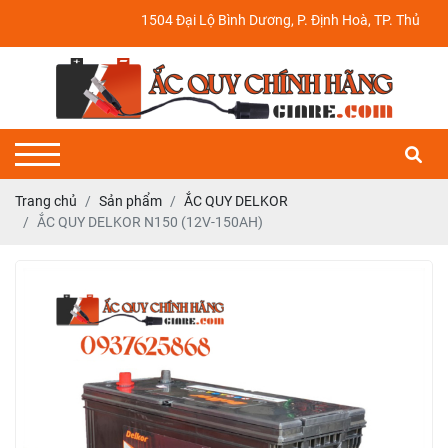
1504 Đại Lộ Bình Dương, P. Định Hoà, TP. Thủ Dầu Một, Bình 
Trang chủ
Sản phẩm
ẮC QUY DELKOR
ẮC QUY DELKOR N150 (12V-150AH)