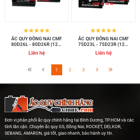
ẮC QUY ĐỒNG NAI CMF
ẮC QUY ĐỒNG NAI CMF
80D26L - 80D26R (12V-
75D23L - 75D23R (12V-
70AH)
65AH)
Liên hệ
Liên hệ
1
2
3
Đơn vị phân phối ắc quy chính hãng tại Bình Dương, TP.HCM và các
tỉnh lân cận. Chuyên ắc quy GS, Đồng Nai, ROCKET, DELKOR,
SEBANG, AMARON, giá tốt, giao nhanh, bảo hành uy tín.