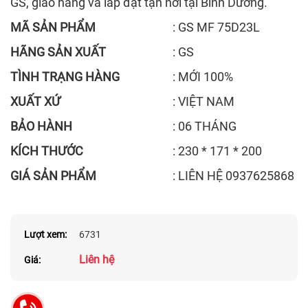
GS, giao hàng và lắp đặt tận nơi tại Bình Dương.
MÃ SẢN PHẨM
: GS MF 75D23L
HÃNG SẢN XUẤT
: GS
TÌNH TRẠNG HÀNG
: MỚI 100%
XUẤT XỨ
: VIỆT NAM
BẢO HÀNH
: 06 THÁNG
KÍCH THƯỚC
: 230 * 171 * 200
GIÁ SẢN PHẨM
: LIÊN HỆ 0937625868
Lượt xem:
6731
Liên hệ
Giá: