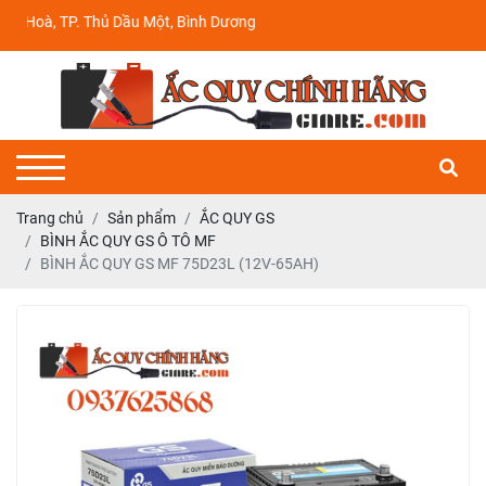
Hoà, TP. Thủ Dầu Một, Bình Dương
Trang chủ
Sản phẩm
ẮC QUY GS
BÌNH ẮC QUY GS Ô TÔ MF
BÌNH ẮC QUY GS MF 75D23L (12V-65AH)