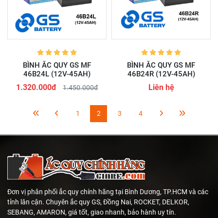
BÌNH ẮC QUY GS MF
BÌNH ẮC QUY GS MF
46B24L (12V-45AH)
46B24R (12V-45AH)
1.320.000đ
Liên hệ
1.450.000đ
1
2
3
4
Đơn vị phân phối ắc quy chính hãng tại Bình Dương, TP.HCM và các
tỉnh lân cận. Chuyên ắc quy GS, Đồng Nai, ROCKET, DELKOR,
SEBANG, AMARON, giá tốt, giao nhanh, bảo hành uy tín.