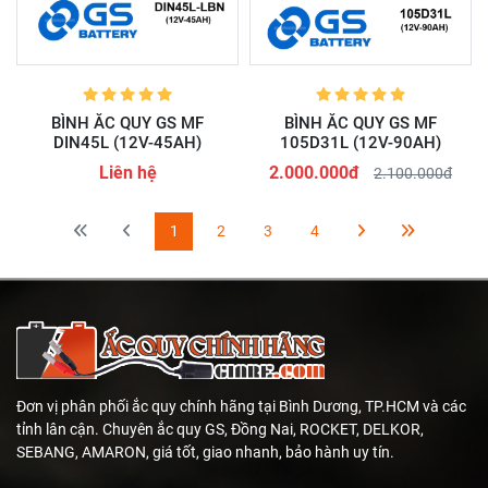
BÌNH ẮC QUY GS MF
BÌNH ẮC QUY GS MF
DIN45L (12V-45AH)
105D31L (12V-90AH)
Liên hệ
2.000.000đ
2.100.000đ
1
2
3
4
Đơn vị phân phối ắc quy chính hãng tại Bình Dương, TP.HCM và các
tỉnh lân cận. Chuyên ắc quy GS, Đồng Nai, ROCKET, DELKOR,
SEBANG, AMARON, giá tốt, giao nhanh, bảo hành uy tín.