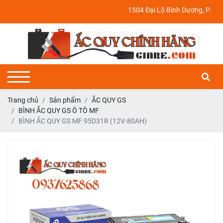
1504 Đại Lộ Bình Dương, P. Định Hoà
Trang chủ
Sản phẩm
ẮC QUY GS
BÌNH ẮC QUY GS Ô TÔ MF
BÌNH ẮC QUY GS MF 95D31R (12V-80AH)