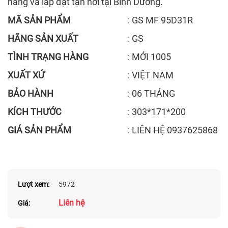
hàng và lắp đặt tận nơi tại Bình Dương.
MÃ SẢN PHẨM
: GS MF 95D31R
HÃNG SẢN XUẤT
: GS
TÌNH TRẠNG HÀNG
: MỚI 1005
XUẤT XỨ
: VIỆT NAM
BẢO HÀNH
: 06 THÁNG
KÍCH THƯỚC
: 303*171*200
GIÁ SẢN PHẨM
: LIÊN HỆ 0937625868
Lượt xem:
5972
Liên hệ
Giá: