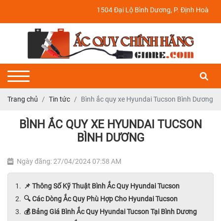
1504 Đại Lộ Bình Dương, P. Định Hoà, TP. Thủ 
Trang chủ
Tin tức
Bình ắc quy xe Hyundai Tucson Bình Dương
BÌNH ẮC QUY XE HYUNDAI TUCSON
BÌNH DƯƠNG
Ngày đăng: 27/04/2024 07:58 AM
📌 Thông Số Kỹ Thuật Bình Ắc Quy Hyundai Tucson
🔍 Các Dòng Ắc Quy Phù Hợp Cho Hyundai Tucson
💰 Bảng Giá Bình Ắc Quy Hyundai Tucson Tại Bình Dương