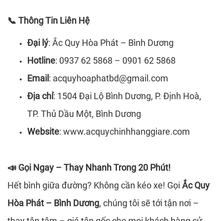
Thông Tin Liên Hệ
📞
Đại lý
: Ắc Quy Hòa Phát – Bình Dương
Hotline
: 0937 62 5868 – 0901 62 5868
Email
: acquyhoaphatbd@gmail.com
Địa chỉ
: 1504 Đại Lộ Bình Dương, P. Định Hoà,
TP. Thủ Dầu Một, Bình Dương
Website
:
www.acquychinhhanggiare.com
Gọi Ngay – Thay Nhanh Trong 20 Phút!
📣
Hết bình giữa đường? Không cần kéo xe! Gọi
Ắc Quy
Hòa Phát – Bình Dương
, chúng tôi sẽ tới tận nơi –
thay tận tâm – giá tận gốc cho mọi khách hàng sử