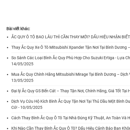
Bài viết khác:
ẮC QUY Ô TÔ BAO LÂU THÌ CẦN THAY MỚI? DẤU HIỆU NHẬN BIẾT
Thay Ắc Quy Xe Ô Tô Mitsubishi Xpander Tận Nơi Tại Bình Dương –
So Sánh Các Loại Bình Ắc Quy Phù Hợp Cho Suzuki Ertiga - Lựa Ch
14/05/2025
Mua Ắc Quy Chính Hãng Mitsubishi Mirage Tại Bình Dương – Dịch V
13/05/2025
Đại lý Ắc Quy GS Bến Cát – Thay Tận Nơi, Chính Hãng, Giá Tốt Tạ
Dịch Vụ Cứu Hộ Kích Bình Ắc Quy Tận Nơi Tại Thủ Dầu Một Bình D
Có! - 10/05/2025
Cách Thay Bình Ắc Quy Ô Tô Tại Nhà Đúng Kỹ Thuật, An Toàn Và 
Khi Nào Cần Thay Bình Ắc Quy Ô Tô? Dấu Hiệu Cảnh Báo Bạn Khô