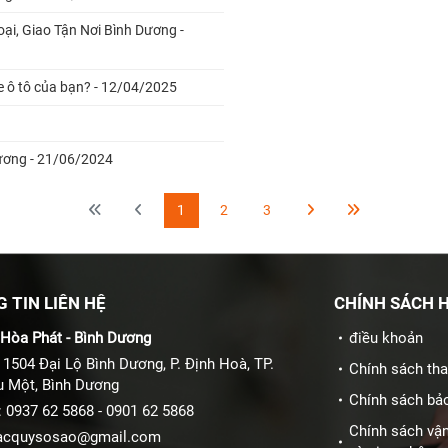
i, Giao Tận Nơi Bình Dương -
xe ô tô của bạn? - 12/04/2025
nh Dương - 21/06/2024
1
2
3
 TIN LIÊN HỆ
CHÍNH SÁCH 
Hòa Phát - Bình Dương
điều khoản
: 1504 Đại Lộ Bình Dương, P. Định Hoà, TP.
Chính sách th
u Một, Bình Dương
Chính sách bả
:
0937 62 5868
-
0901 62 5868
Chính sách vậ
acquysosao@gmail.com