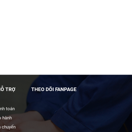
HỖ TRỢ
THEO DÕI FANPAGE
anh toán
o hành
n chuyển