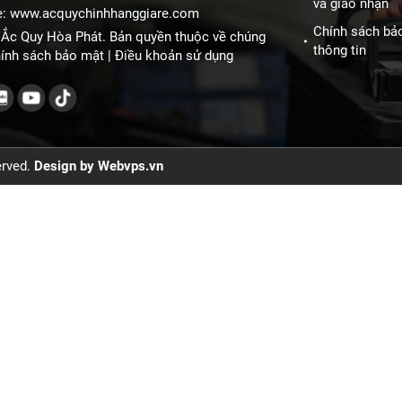
và giao nhận
e:
www.acquychinhhanggiare.com
Chính sách bả
Ắc Quy Hòa Phát. Bản quyền thuộc về chúng
thông tin
ính sách bảo mật
|
Điều khoản sử dụng
served.
Design by
Webvps.vn