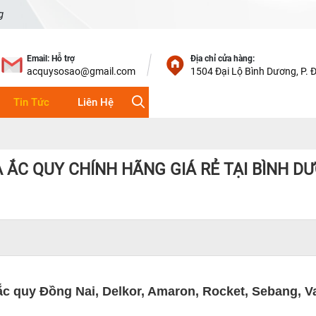
g
Email: Hỗ trợ
Địa chỉ cửa hàng:
acquysosao@gmail.com
1504 Đại Lộ Bình Dương, P. 
Tin Tức
Liên Hệ
 ẮC QUY CHÍNH HÃNG GIÁ RẺ TẠI BÌNH D
ắc quy Đồng Nai, Delkor, Amaron, Rocket, Sebang, V