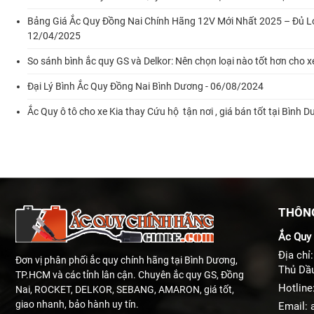
Bảng Giá Ắc Quy Đồng Nai Chính Hãng 12V Mới Nhất 2025 – Đủ Loạ
12/04/2025
So sánh bình ắc quy GS và Delkor: Nên chọn loại nào tốt hơn cho 
Đại Lý Bình Ắc Quy Đồng Nai Bình Dương - 06/08/2024
Ắc Quy ô tô cho xe Kia thay Cứu hộ tận nơi , giá bán tốt tại Bì
THÔNG
Ắc Quy 
Địa chỉ
Đơn vị phân phối ắc quy chính hãng tại Bình Dương,
Thủ Dầ
TP.HCM và các tỉnh lân cận. Chuyên ắc quy GS, Đồng
Hotline
Nai, ROCKET, DELKOR, SEBANG, AMARON, giá tốt,
giao nhanh, bảo hành uy tín.
Email: