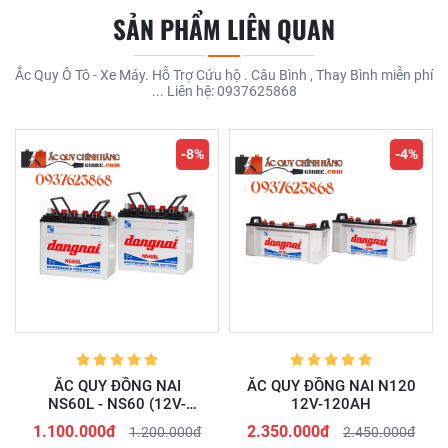
SẢN PHẨM LIÊN QUAN
Ắc Quy Ô Tô - Xe Máy. Hỗ Trợ Cứu hộ . Câu Bình , Thay Bình miễn phí
... Liên hệ: 0937625868
-8%
-4%
ẮC QUY ĐỒNG NAI
ẮC QUY ĐỒNG NAI N120
NS60L - NS60 (12V-
12V-120AH
45AH)
1.100.000đ
2.350.000đ
1.200.000đ
2.450.000đ