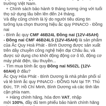
trường Việt Nam.
+ Chính sách bảo hành 9 tháng tương ứng với tuổi
thọ sử dụng lâu bền lên đến 24 tháng.
Và đây cũng chính là lý do người tiêu dùng tin
tưởng lựa chọn thương hiệu ắc quy PINACO - Đồng
nai
- Bình ắc quy
CMF 46B24L Đồng nai (12V-45AH)
-
Đồng nai CMF
46B24LS (12V-45AH)
là sản phẩm
của Ắc Quy Hoà Phát - Bình Dương được sản xuất
trên dây chuyền công nghệ hiện đại Châu âu, và
được sử dụng cho khởi động động cơ ô tô, động cơ
máy phát điện, tàu thuyền...
- Tìm mua bình ắc quy
Đồng nai N50ZL (12V-
60AH)
ở đâu?
Ắc Quy Hòa Phát - Bình Dương
là nhà phân phối sỉ
và lẻ bình ắc quy PINACO - ĐỒNG NAI tại TP. Thủ
Đức, TP. Hồ Chí Minh, Bình Dương và các tỉnh lân
cận phía nam.
+ Hàng chính hãng, hóa đơn
VAT
, nhập
mới
100%
, đầy đủ tem phiếu bảo hành chính hãng