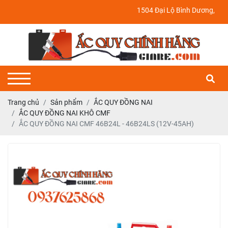
1504 Đại Lộ Bình Dương, P. Định Hoà
Trang chủ
Sản phẩm
ẮC QUY ĐỒNG NAI
ẮC QUY ĐỒNG NAI KHÔ CMF
ẮC QUY ĐỒNG NAI CMF 46B24L - 46B24LS (12V-45AH)