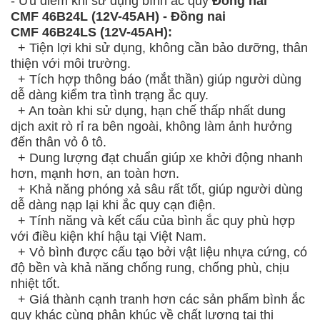
- Ưu điểm khi sử dụng bình ắc quy
Đồng nai
CMF 46B24L (12V-45AH) - Đồng nai
CMF
46B24LS (12V-45AH):
+ Tiện lợi khi sử dụng, không cần bảo dưỡng, thân
thiện với môi trường.
+ Tích hợp thông báo (mắt thần) giúp người dùng
dễ dàng kiểm tra tình trạng ắc quy.
+ An toàn khi sử dụng, hạn chế thấp nhất dung
dịch axit rò rỉ ra bên ngoài, không làm ảnh hưởng
đến thân vỏ ô tô.
+ Dung lượng đạt chuẩn giúp xe khởi động nhanh
hơn, mạnh hơn, an toàn hơn.
+ Khả năng phóng xả sâu rất tốt, giúp người dùng
dễ dàng nạp lại khi ắc quy cạn điện.
+ Tính năng và kết cấu của bình ắc quy phù hợp
với điều kiện khí hậu tại Việt Nam.
+ Vỏ bình được cấu tạo bởi vật liệu nhựa cứng, có
độ bền và khả năng chống rung, chống phù, chịu
nhiệt tốt.
+ Giá thành cạnh tranh hơn các sản phẩm bình ắc
quy khác cùng phân khúc về chất lượng tại thị